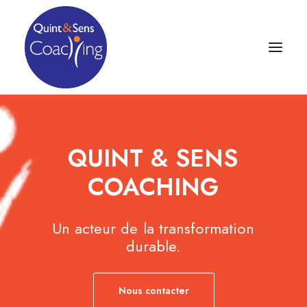
QUINT
&
SENS
COACHING
Un
acteur
de
la
transformation
durable.
Nous contacter